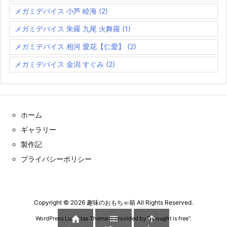
メガミデバイス 小芦 睦海
(2)
メガミデバイス 朱羅 九尾 火舞羅
(1)
メガミデバイス 相河 愛花【仁愛】
(2)
メガミデバイス 金潟 すぐみ
(2)
ホーム
ギャラリー
製作記
プライバシーポリシー
Copyright ©
2026
趣味のおもちゃ箱
All Rights Reserved.



WordPress Luxeritas Theme is provided by "
Thought is free
".