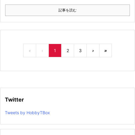
記事を読む
«
‹
1
2
3
›
»
Twitter
Tweets by HobbyTBox