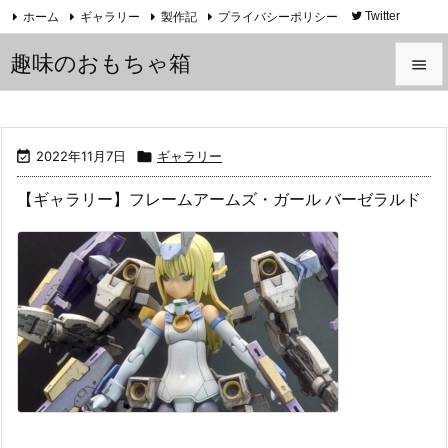
ホーム
ギャラリー
製作記
プライバシーポリシー
Twitter
YouTube
趣味のおもちゃ箱


メニュ


2022年11月7日

ギャラリー
サイド
【ギャラリー】フレームアームズ・ガール バーゼラルド

前へ

次へ

検索