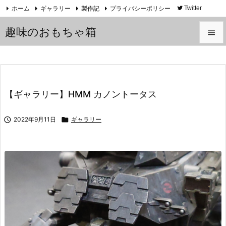
ホーム
ギャラリー
製作記
プライバシーポリシー
Twitter
YouTube
趣味のおもちゃ箱


メニュ

サイド
【ギャラリー】HMM カノントータス

前へ

2022年9月11日

ギャラリー

次へ

検索