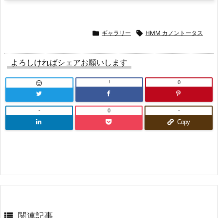

ギャラリー

HMM カノントータス
よろしければシェアお願いします
!
0

-
0
-
Copy

関連記事