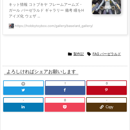
キット情報 コトブキヤ フレームアームズ・
ガール バーゼラルド ギャラリー 備考 瞳をH
アイズ化 ウェザ ...
https://hobbytoybox.com/gallery/baselard_gallery/

製作記

FAG バーゼラルド
よろしければシェアお願いします
!
0

-
0
-
Copy