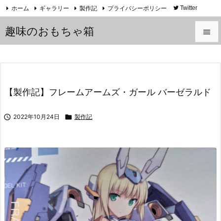
ホーム
ギャラリー
製作記
プライバシーポリシー
Twitter
YouTube
趣味のおもちゃ箱


メニュ

サイド
【製作記】フレームアームズ・ガール バーゼラルド

前へ

2022年10月24日

製作記

次へ

検索