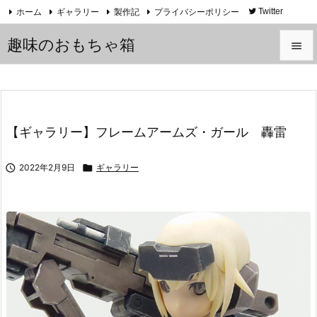
ホーム
ギャラリー
製作記
プライバシーポリシー
Twitter
YouTube
趣味のおもちゃ箱


メニュ

サイド
【ギャラリー】フレームアームズ・ガール 轟雷

前へ

2022年2月9日

ギャラリー

次へ

検索