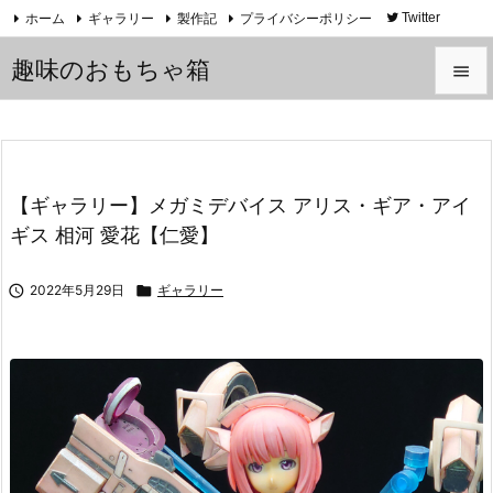
ホーム
ギャラリー
製作記
プライバシーポリシー
Twitter
YouTube
趣味のおもちゃ箱


メニュ

サイド
【ギャラリー】メガミデバイス アリス・ギア・アイ

ギス 相河 愛花【仁愛】
前へ


2022年5月29日

ギャラリー
次へ

検索