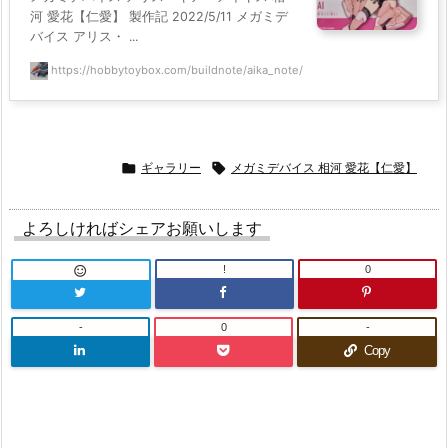
河 愛花【仁愛】 製作記 2022/5/11 メガミデ
バイス アリス・ ...
https://hobbytoybox.com/buildnote/aika_note/

ギャラリー

メガミデバイス 相河 愛花【仁愛】
よろしければシェアお願いします
!
0

-
0
-
Copy