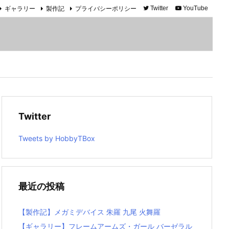
ギャラリー
製作記
プライバシーポリシー
Twitter
YouTube
Twitter
Tweets by HobbyTBox
最近の投稿
【製作記】メガミデバイス 朱羅 九尾 火舞羅
【ギャラリー】フレームアームズ・ガール バーゼラル