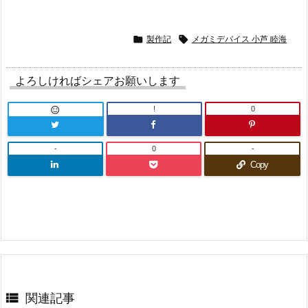

製作記

メガミデバイス 小芦 睦海
よろしければシェアお願いします
!
0

-
0
-
Copy

関連記事