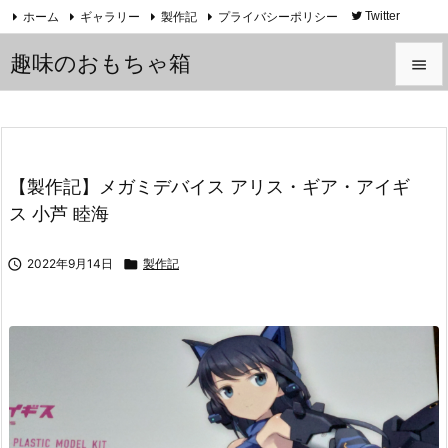
ホーム
ギャラリー
製作記
プライバシーポリシー
Twitter
YouTube
趣味のおもちゃ箱


メニュ

サイド
【製作記】メガミデバイス アリス・ギア・アイギ

ス 小芦 睦海
前へ


2022年9月14日

製作記
次へ

検索